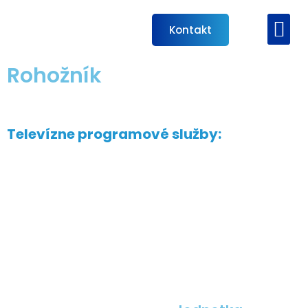
Preskočiť
na
Me
Kontakt
Káblová televí
obsah
Rohožník
Televízne programové služby: