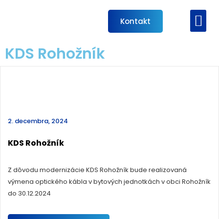
Preskočiť
na
Me
Kontakt
Káblová televí
obsah
KDS Rohožník
2. decembra, 2024
KDS Rohožník
Z dôvodu modernizácie KDS Rohožník bude realizovaná
výmena optického kábla v bytových jednotkách v obci Rohožník
do 30.12.2024